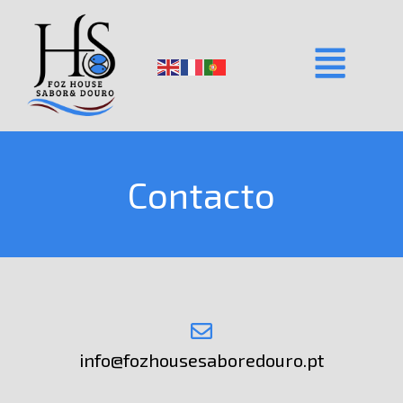
Contacto
info@fozhousesaboredouro.pt