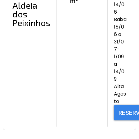
m²
Aldeia
14/0
6
dos
Baixa
Peixinhos
15/0
6 a
31/0
7-
1/09
a
14/0
9
Alta
Agos
to
RESER