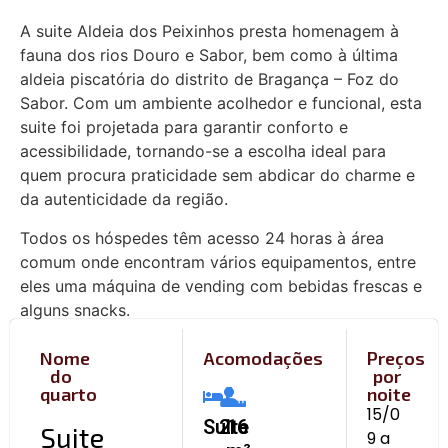
A suite Aldeia dos Peixinhos presta homenagem à
fauna dos rios Douro e Sabor, bem como à última
aldeia piscatória do distrito de Bragança – Foz do
Sabor. Com um ambiente acolhedor e funcional, esta
suite foi projetada para garantir conforto e
acessibilidade, tornando-se a escolha ideal para
quem procura praticidade sem abdicar do charme e
da autenticidade da região.
Todos os hóspedes têm acesso 24 horas à área
comum onde encontram vários equipamentos, entre
eles uma máquina de vending com bebidas frescas e
alguns snacks.
Nome
Acomodações
Preços
do
por
quarto
noite
15/0
Suite
2
16
Suite
9 a