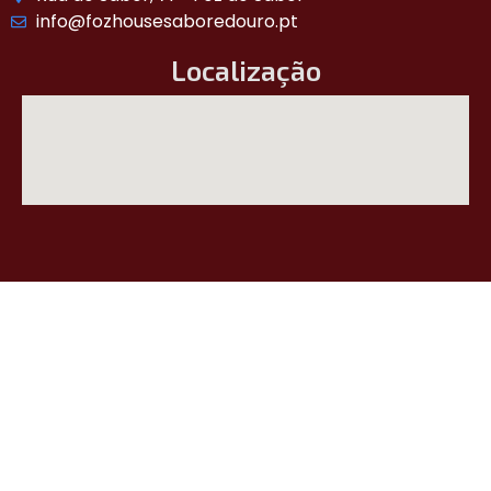
info@fozhousesaboredouro.pt
Localização