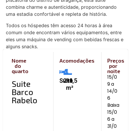
piscatória do distrito de Bragança, esta suite
combina charme e autenticidade, proporcionando
uma estadia confortável e repleta de história.
Todos os hóspedes têm acesso 24 horas à área
comum onde encontram vários equipamentos, entre
eles uma máquina de vending com bebidas frescas e
alguns snacks.
Nome
Acomodações
Preços
do
por
quarto
noite
15/0
Suite
2+1
18,5
Suite
9 a
m²
Barco
14/0
6
Rabelo
Baixa
15/0
6 a
31/0